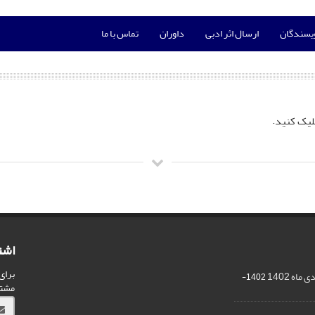
ویسندگان
ارسال اثر ادبی
داوران
تماس با ما
لیک کنید.
اشت
برای
اه 1402
1402-
مشت